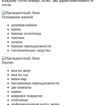
Каждому гостю номера ЛЮКС мы дарим комплимент от
отеля.
Оснащение ванной
душевая кабина
ванна
банные полотенца
тапочки
халаты
банные принадлежности
гигиенические средства
Прочее
вид во двор
вид на сад
мини-бар
письменные принадлежности
две комнаты
камин
ковровое покрытие
отопление
информационная карта, меню