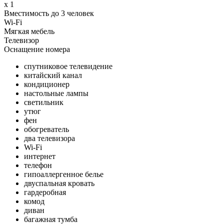
x 1
Вместимость до 3 человек
Wi-Fi
Мягкая мебель
Телевизор
Оснащение номера
спутниковое телевидение
китайский канал
кондиционер
настольные лампы
светильник
утюг
фен
обогреватель
два телевизора
Wi-Fi
интернет
телефон
гипоаллергенное белье
двуспальная кровать
гардеробная
комод
диван
багажная тумба